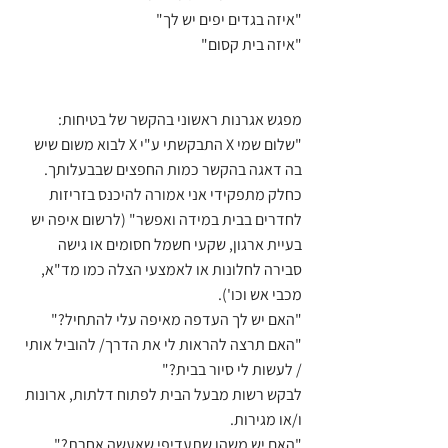
"איזה בגדים יפים יש לך"
"איזה בית קסום" 
מפגש אגרנות ראשוני בהקשר של בטיחות:
"שלום שמי X התבקשתי ע"י X לבוא משום שיש 
בה דאגה בהקשר כמות החפצים שבבעלותך. 
כחלק מתפקידי אני אמורה להיכנס בזריזות 
לחדרים בבית במידה ואפשר" (לרשום איפה יש 
בעיית ארגון, שקעי חשמל חסומים או גישה 
סבירה לחלונות או לאמצעי הצלה כמו מד"א, 
מכבי אש וכו').
"האם יש לך העדפה מאיפה עלי להתחיל?"
"האם תרצה להראות לי את הדרך/ להוביל אותי 
/ לעשות לי סיור בבית?"
לבקש רשות מבעל הבית לפתוח דלתות, ארונות 
ו/או מגירות. 
"האם יש משהו שתעדיפי שאעשה אחרת?" 