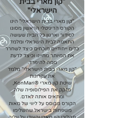
"קון מארי
בבית
הישראלי"
"קון מארי בבית הישראלי" הינו
הקורס הדיגיטלי הראשון מסוגו
לסידור וארגון כל הבית שעושה
התאמה לבית הישראלי ומלמד
כלים ייחודיים מוכחים כיצד לשחרר
את המיותר מחיינו וכיצד לדעת
ממה להיפרד.
"קון מארי בבית הישראלי" מלמד
את עקרונות
שיטת קון מארי
®
KonMari,
מזקק את הפילוסופיה שלה
ומתאים אותה לאדם.
הקורס מבוסס על ליווי של מאות
משפחות בישראל שהשלימו
תהליכי קון מארי והעידו על עליה