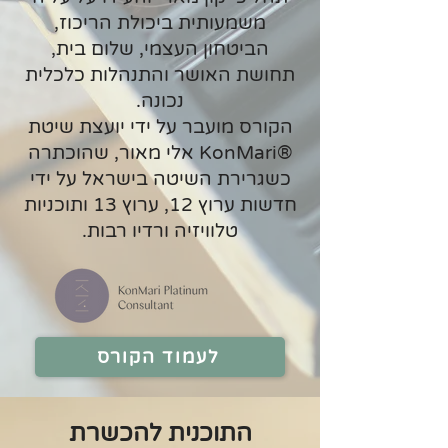
משמעותית ביכולת הריכוז,
הביטחון העצמי, שלום בית,
תחושת האושר והתנהלות כלכלית
נכונה.
הקורס מועבר על ידי יועצת שיטת
®
KonMari אלי מאור, שהוכתרה
כשגרירת השיטה בישראל על ידי
חדשות ערוץ 12, ערוץ 13 ותוכניות
טלוויזיה ורדיו רבות.
לעמוד הקורס
התוכנית להכשרת