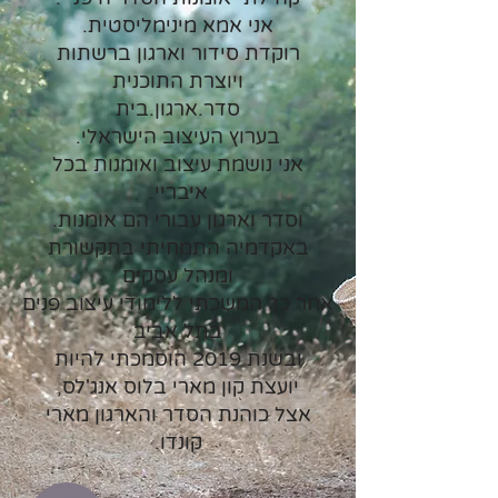
אני אמא מינימליסטית.
רוקדת סידור וארגון ברשתות
ויוצרת התוכנית
סדר.ארגון.בית
​בערוץ העיצוב הישראלי.
אני נושמת עיצוב ואומנות בכל
איבריי.
וסדר וארגון עבורי הם אומנות.
באקדמיה התמחיתי בתקשורת
ומנהל עסקים
אחר כך המשכתי ללימודי עיצוב פנים
בתל אביב
ובשנת 2019 הוסמכתי להיות
יועצת קון מארי בלוס אנג'לס,
אצל כוהנת הסדר והארגון מארי
קונדו.​​