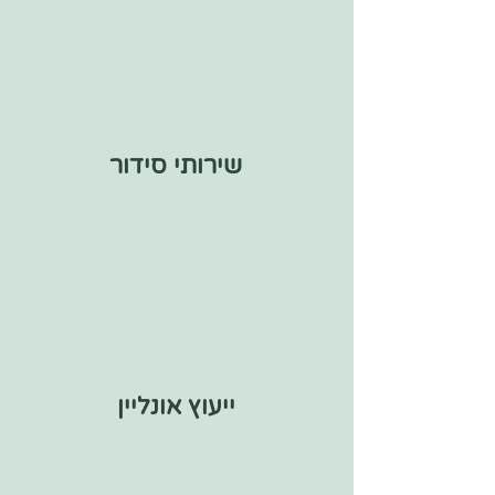
שירו
תי סידור
ייעוץ אונליין