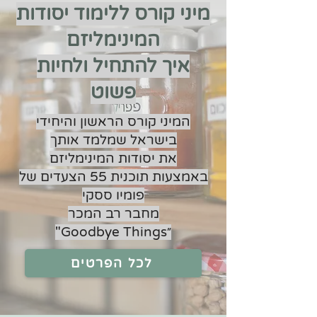
מיני קורס ללימוד יסודות
המינימליזם
איך להתחיל ולחיות
פשוט
המיני קורס הראשון והיחידי
בישראל שמלמד אותך
את יסודות המינימליזם
באמצעות תוכנית 55 הצעדים של
פומיו ססקי
מחבר רב המכר
״Goodbye Things"
לכל הפרטים