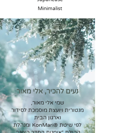
Minimalist
נעים להכיר, אלי מאור
שמי אלי מאור,
מנטורית ויועצת מוסמכת לסידור
וארגון הבית
לפי שיטת ®KonMari ומנהלת
קהילת ״אומנות הסדר היפני״.